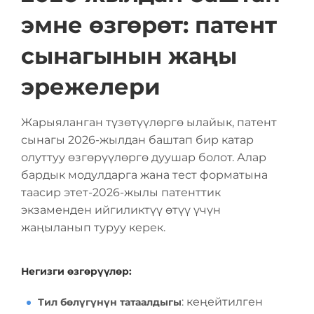
эмне өзгөрөт: патент
сынагынын жаңы
эрежелери
Жарыяланган түзөтүүлөргө ылайык, патент
сынагы 2026-жылдан баштап бир катар
олуттуу өзгөрүүлөргө дуушар болот. Алар
бардык модулдарга жана тест форматына
таасир этет-2026-жылы патенттик
экзаменден ийгиликтүү өтүү үчүн
жаңыланып туруу керек.
Негизги өзгөрүүлөр:
: кеңейтилген
Тил бөлүгүнүн татаалдыгы