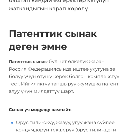
баштап кандай өзгөрүүлөр күтүлүп
жаткандыгын карап көрөлү
Патенттик сынак
деген эмне
-бул чет өлкөлүк жаран
Патенттик сынак
Россия Федерациясында иштөө укугуна ээ
болуу үчүн өтүшү керек болгон комплекстүү
тест. Ийгиликтүү тапшыруу-жумушка патент
алуу үчүн милдеттүү шарт.
Сынак үч модулду камтыйт:
Орус тили-окуу, жазуу, угуу жана сүйлөө
көндүмдөрүн текшерүү (орус тилиндеги