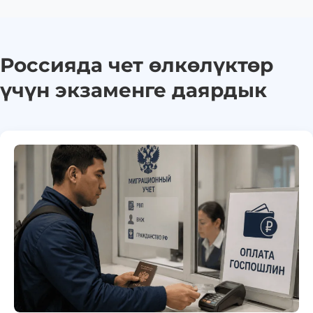
Россияда чет өлкөлүктөр
үчүн экзаменге даярдык