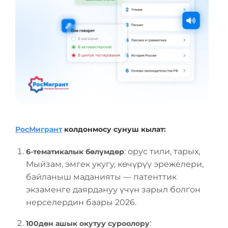
РосМигрант
колдонмосу сунуш кылат:
: орус тили, тарых,
6-тематикалык бөлүмдөр
Мыйзам, эмгек укугу, көчүрүү эрежелери,
байланыш маданияты — патенттик
экзаменге даярдануу үчүн зарыл болгон
нерселердин баары 2026.
:
100дөн ашык окутуу суроолору