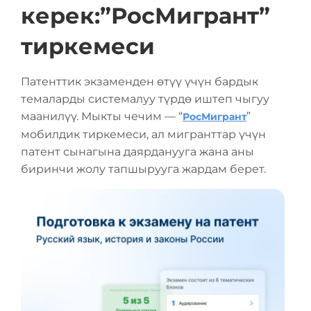
керек:”РосМигрант”
тиркемеси
Патенттик экзаменден өтүү үчүн бардык
темаларды системалуу түрдө иштеп чыгуу
маанилүү. Мыкты чечим — “
”
РосМигрант
мобилдик тиркемеси, ал мигранттар үчүн
патент сынагына даярданууга жана аны
биринчи жолу тапшырууга жардам берет.