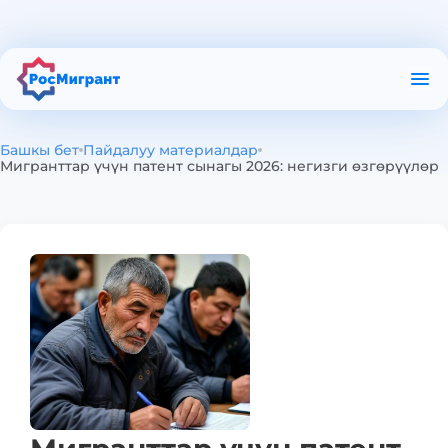
Тиркеме жөнүндө
Пайдалуу материалдар
РКЛда текшерүү
Башкы бет
Пайдалуу материалдар
Патентти текшерүү
Мигранттар үчүн патент сынагы 2026: негизги өзгөрүүлөр