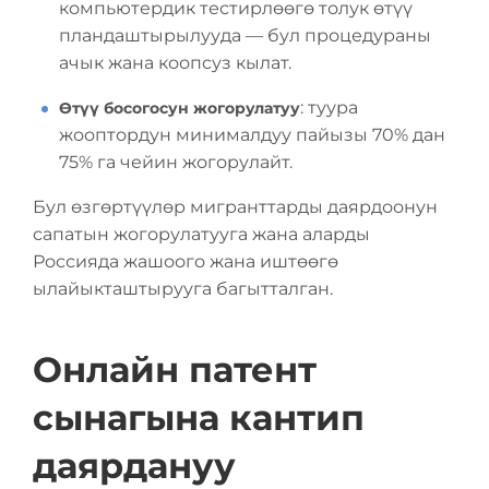
компьютердик тестирлөөгө толук өтүү
пландаштырылууда — бул процедураны
ачык жана коопсуз кылат.
: туура
Өтүү босогосун жогорулатуу
жооптордун минималдуу пайызы 70% дан
75% га чейин жогорулайт.
Бул өзгөртүүлөр мигранттарды даярдоонун
сапатын жогорулатууга жана аларды
Россияда жашоого жана иштөөгө
ылайыкташтырууга багытталган.
Онлайн патент
сынагына кантип
даярдануу