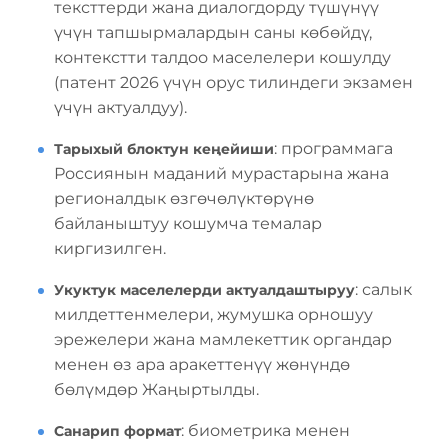
тексттерди жана диалогдорду түшүнүү
үчүн тапшырмалардын саны көбөйдү,
контекстти талдоо маселелери кошулду
(патент 2026 үчүн орус тилиндеги экзамен
үчүн актуалдуу).
: программага
Тарыхый блоктун кеңейиши
Россиянын маданий мурастарына жана
регионалдык өзгөчөлүктөрүнө
байланыштуу кошумча темалар
киргизилген.
: салык
Укуктук маселелерди актуалдаштыруу
милдеттенмелери, жумушка орношуу
эрежелери жана мамлекеттик органдар
менен өз ара аракеттенүү жөнүндө
бөлүмдөр Жаңыртылды.
: биометрика менен
Санарип формат