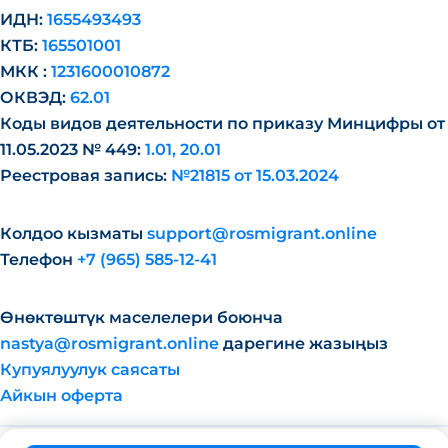
ИДН:
1655493493
КТБ:
165501001
МКК :
1231600010872
ОКВЭД:
62.01
Коды видов деятельности по приказу Минцифры от
11.05.2023 № 449:
1.01, 20.01
Реестровая запись:
№21815 от 15.03.2024
Колдоо кызматы
support@rosmigrant.online
Телефон
+7 (965) 585-12-41
Өнөктөштүк маселелери боюнча
nastya@rosmigrant.online
дарегине жазыңыз
Купуялуулук саясаты
Айкын оферта