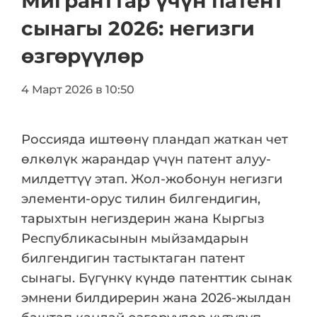
Мигранттар үчүн патент
сынагы 2026: негизги
өзгөрүүлөр
4 Март 2026 в 10:50
Россияда иштөөнү пландап жаткан чет
өлкөлүк жарандар үчүн патент алуу-
милдеттүү этап. Жол-жобонун негизги
элементи-орус тилин билгендигин,
тарыхтын негиздерин жана Кыргыз
Республикасынын мыйзамдарын
билгендигин тастыктаган патент
сынагы. Бүгүнкү күндө патенттик сынак
эмнени билдирерин жана 2026-жылдан