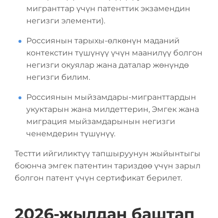
мигранттар үчүн патенттик экзамендин
негизги элементи).
Россиянын тарыхы-өлкөнүн маданий
контекстин түшүнүү үчүн маанилүү болгон
негизги окуялар жана даталар жөнүндө
негизги билим.
Россиянын мыйзамдары-мигранттардын
укуктарын жана милдеттерин, Эмгек жана
миграция мыйзамдарынын негизги
ченемдерин түшүнүү.
Тестти ийгиликтүү тапшыруунун жыйынтыгы
боюнча эмгек патентин тариздөө үчүн зарыл
болгон патент үчүн сертификат берилет.
2026-жылдан баштап