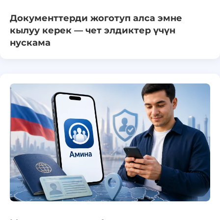
Документтерди жоготуп алса эмне
кылуу керек — чет элдиктер үчүн
нускама