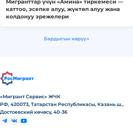
Мигранттар үчүн «Амина» тиркемеси —
каттоо, эсепке алуу, жүктөп алуу жана
колдонуу эрежелери
→
Бардыгын көрүү
«Мигрант Сервис» ЖЧК
РФ, 420073, Татарстан Республикасы, Казань ш.,
Достоевский көчөсү, 40-36