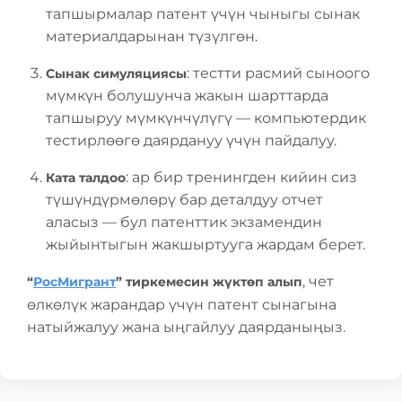
тапшырмалар патент үчүн чыныгы сынак
материалдарынан түзүлгөн.
: тестти расмий сыноого
Сынак симуляциясы
мүмкүн болушунча жакын шарттарда
тапшыруу мүмкүнчүлүгү — компьютердик
тестирлөөгө даярдануу үчүн пайдалуу.
: ар бир тренингден кийин сиз
Ката талдоо
түшүндүрмөлөрү бар деталдуу отчет
аласыз — бул патенттик экзамендин
жыйынтыгын жакшыртууга жардам берет.
, чет
“
РосМигрант
” тиркемесин жүктөп алып
өлкөлүк жарандар үчүн патент сынагына
натыйжалуу жана ыңгайлуу даярданыңыз.