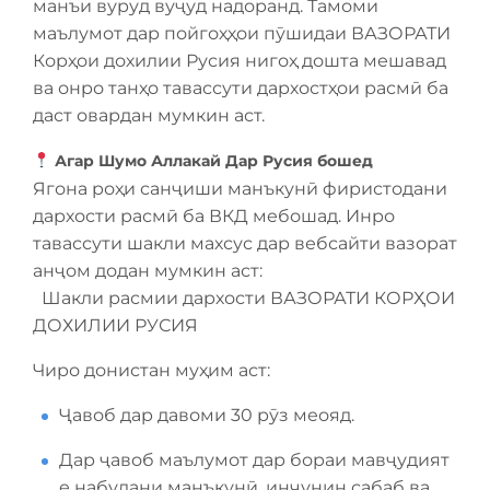
манъи вуруд вуҷуд надоранд. Тамоми
маълумот дар пойгоҳҳои пӯшидаи ВАЗОРАТИ
Корҳои дохилии Русия нигоҳ дошта мешавад
ва онро танҳо тавассути дархостҳои расмӣ ба
даст овардан мумкин аст.
Агар Шумо Аллакай Дар Русия бошед
Ягона роҳи санҷиши манъкунӣ фиристодани
дархости расмӣ ба ВКД мебошад. Инро
тавассути шакли махсус дар вебсайти вазорат
анҷом додан мумкин аст:
️ ️ Шакли расмии дархости ВАЗОРАТИ КОРҲОИ
ДОХИЛИИ РУСИЯ
Чиро донистан муҳим аст:
Ҷавоб дар давоми 30 рӯз меояд.
Дар ҷавоб маълумот дар бораи мавҷудият
е набудани манъкунӣ, инчунин сабаб ва