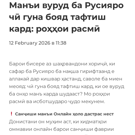
Манъи вуруд ба Русияро
чӣ гуна бояд тафтиш
кард: роҳҳои расмӣ
12 February 2026 в 11:38
Барои бисере аз шаҳрвандони хориҷӣ, ки
сафар ба Русияро ба нақша гирифтаанд е
аллакай дар кишвар ҳастанд, саволе ба миен
меояд: чӣ гуна бояд тафтиш кард, ки ое вуруд
ба онҳо манъ карда шудааст? Мо роҳҳои
расмӣ ва исботшударо ҷудо мекунем.
Санҷиши манъи Онлайн ҳоло дастрас нест
Донистани он муҳим аст, ки хидматҳои
оммавии онлайн барои санҷиши фаврии