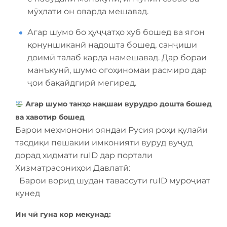
мӯҳлати он оварда мешавад.
Агар шумо бо ҳуҷҷатҳо хуб бошед ва ягон
қонуншиканӣ надошта бошед, санҷиши
доимӣ талаб карда намешавад. Дар бораи
манъкунӣ, шумо огоҳиномаи расмиро дар
ҷои бақайдгирӣ мегиред.
Агар шумо танҳо нақшаи вурудро дошта бошед
ва хавотир бошед
Барои меҳмонони ояндаи Русия роҳи қулайи
тасдиқи пешакии имконияти вуруд вуҷуд
дорад хидмати ruID дар портали
Хизматрасониҳои Давлатӣ:
️ ️ Барои ворид шудан тавассути ruID муроҷиат
кунед
Ин чӣ гуна кор мекунад: