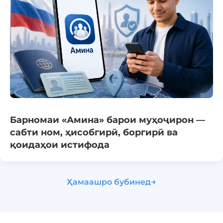
Барномаи «Амина» барои муҳоҷирон —
сабти ном, ҳисобгирӣ, боргирӣ ва
қоидаҳои истифода
→
Ҳамаашро бубинед