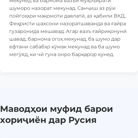
мекунед ва барнома вазъи муҳоҷирати
шуморо назорат мекунад. Санҷиш аз рӯи
пойгоҳҳои мақомоти давлатӣ, аз қабили ВКД,
Феҳристи шахсони назоратшаванда ва ғайра
гузаронида мешавад. Агар вазъ ғайриқонунӣ
шавад, барнома огоҳ мекунад, ба шумо дар
ефтани сабабҳо кӯмак мекунад ва ба шумо
мегӯяд, ки чӣ гуна онро барқарор кунед.
Маводҳои муфид барои
хориҷиён дар Русия