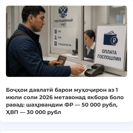
Боҷҳои давлатӣ барои муҳоҷирон аз 1
июли соли 2026 метавонад якбора боло
равад: шаҳрвандии ФР — 50 000 рубл,
ҲВП — 30 000 рубл