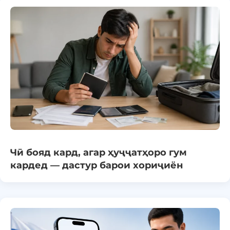
Чӣ бояд кард, агар ҳуҷҷатҳоро гум
кардед — дастур барои хориҷиён