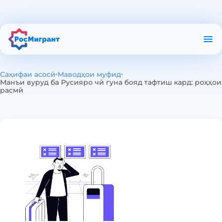
Дар бораи барнома
Маводҳои муфид
Санҷиши РКЛ
Саҳифаи асосӣ
Маводҳои муфид
Санҷиши патент
Манъи вуруд ба Русияро чӣ гуна бояд тафтиш кард: роҳҳои
расмӣ