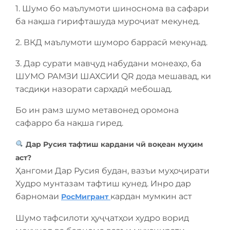
1. Шумо бо маълумоти шиноснома ва сафари
ба нақша гирифташуда муроҷиат мекунед.
2. ВКД маълумоти шуморо баррасӣ мекунад.
3. Дар сурати мавҷуд набудани монеаҳо, ба
ШУМО РАМЗИ ШАХСИИ QR дода мешавад, ки
тасдиқи назорати сарҳадӣ мебошад.
Бо ин рамз шумо метавонед оромона
сафарро ба нақша гиред.
Дар Русия тафтиш кардани чӣ воқеан муҳим
аст?
Ҳангоми Дар Русия будан, вазъи муҳоҷирати
Худро мунтазам тафтиш кунед. Инро дар
барномаи
кардан мумкин аст
РосМигрант
Шумо тафсилоти ҳуҷҷатҳои худро ворид