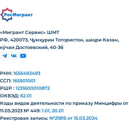
«Мигрант Сервис» ШМТ
РФ, 420073, Ҷумҳурии Тотористон, шаҳри Казан,
кӯчаи Достоевский, 40-36
РНН:
1655493493
ССП:
165501001
РШР :
1231600010872
ОКВЭД:
62.01
Коды видов деятельности по приказу Минцифры от
11.05.2023 № 449:
1.01, 20.01
Реестровая запись:
№21815 от 15.03.2024