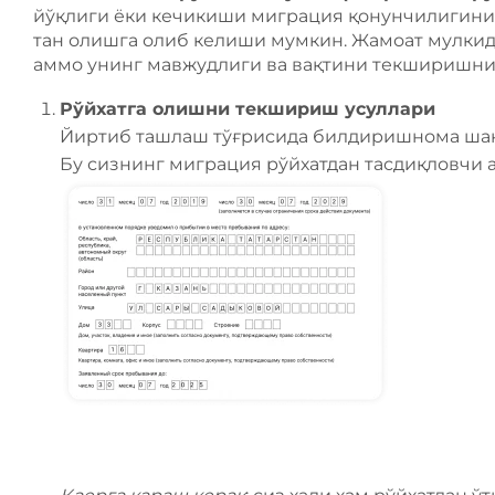
йўқлиги ёки кечикиши миграция қонунчилигинин
тан олишга олиб келиши мумкин. Жамоат мулкид
аммо унинг мавжудлиги ва вақтини текширишнин
Рўйхатга олишни текшириш усуллари
Йиртиб ташлаш тўғрисида билдиришнома ша
Бу сизнинг миграция рўйхатдан тасдиқловчи 