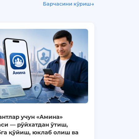
→
Барчасини кўриш
антлар учун «Амина»
си — рўйхатдан ўтиш,
га қўйиш, юклаб олиш ва