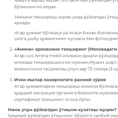
Қаерга қараш керак
: сиз ҳали ҳам рўйхатдан
бўлишингиз керак.
Нимани текшириш керак
: унда рўйхатдан ўти
қилади.
Агар ҳужжат бўлмаса:
уй егаси билан боғланин
сизга ушбу ҳужжатнинг нусхаси ёки фотосура
«Aмина» аризасини текширинг (Москвадаги
Агар сиз Amina mobil иловаси орқали рўйхатд
иловада текширишингиз мумкин.Муҳим шарт: 
жойингизни тасдиқлаш учун ҳар 72 соатда (3 
Ички ишлар вазирлигига расмий сўров
Агар ҳужжатларни текшириш имкони бўлмаса 
ҳудудий миграция органига бевосита мурожаа
сертификат олишнинг ягона йўли.
Нима учун рўйхатдан ўтишни кузатиш муҳим?
Ҳақиқий рўйхатдан ўтишнинг йўқлиги салбий оқи