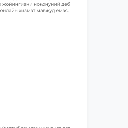
ар жойингизни ноқонуний деб
онлайн хизмат мавжуд емас,