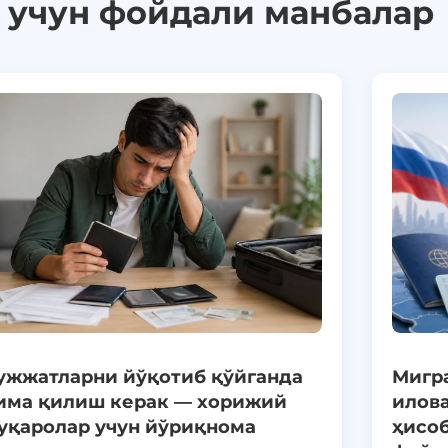
р учун фойдали манбалар
ужжатларни йўқотиб қўйганда
Мигр
има қилиш керак — хорижий
илова
уқаролар учун йўриқнома
ҳисоб