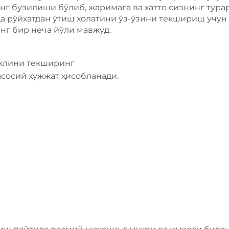
г бузилиши бўлиб, жаримага ва ҳатто сизнинг тур
а рўйхатдан ўтиш ҳолатини ўз-ўзини текшириш учун 
г бир неча йўли мавжуд.
клини текширинг
асосий ҳужжат ҳисобланади.