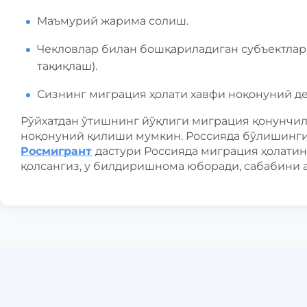
Маъмурий жарима солиш.
Чекловлар билан бошқариладиган субъектлар
тақиқлаш).
Сизнинг миграция ҳолати хавфи ноқонуний де
Рўйхатдан ўтишнинг йўқлиги миграция қонунчи
ноқонуний қилиши мумкин. Россияда бўлишинг
Росмигрант
дастури Россияда миграция ҳолати
қолсангиз, у билдиришнома юборади, сабабини 