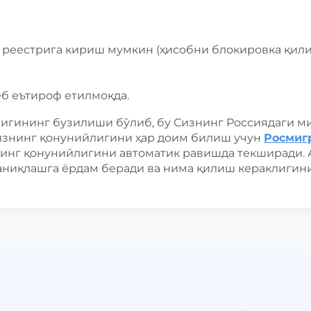
 реестрига кириш мумкин (ҳисобни блокировка қили
б еътироф етилмоқда.
лигининг бузилиши бўлиб, бу Сизнинг Россиядаги 
изнинг қонунийлигини ҳар доим билиш учун
Росмиг
нинг қонунийлигини автоматик равишда текширади. 
аниқлашга ёрдам беради ва нима қилиш кераклигини