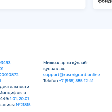
фойд
93493
Мижозларни қўллаб-
01
қувватлаш
600010872
support@rosmigrant.online
1
Telefon
+7 (965) 585-12-41
 деятельности
 Минцифры от
 449:
1.01, 20.01
запись:
№21815