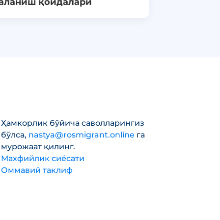
аланиш қоидалари
Ҳамкорлик бўйича саволларингиз
бўлса,
nastya@rosmigrant.online
га
мурожаат қилинг.
Махфийлик сиёсати
Оммавий таклиф