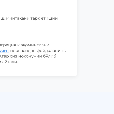
ш, минтақани тарк етишни
миграция мақомингизни
рант
иловасидан фойдаланинг.
Агар сиз ноқонуний бўлиб
 айтади.