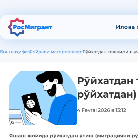
Илова 
Бош саҳифа
Фойдали материаллар
Рўйхатдан текшириш уч
Рўйхатдан
рўйхатдан)
4 Fevral 2026 в 13:12
Яшаш жойида рўйхатдан ўтиш (миграцияни рў