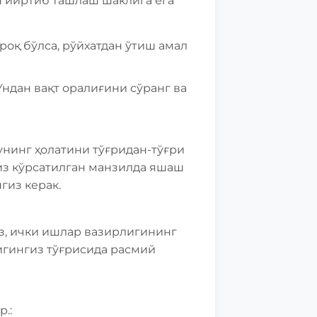
ан йиртиб ташлаш шаклига ега
роқ бўлса, рўйхатдан ўтиш амал
Ундан вақт оралиғини сўранг ва
 унинг ҳолатини тўғридан-тўғри
из кўрсатилган манзилда яшаш
гиз керак.
з, ички ишлар вазирлигининг
игингиз тўғрисида расмий
.: