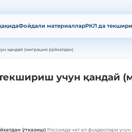
ҳақида
Фойдали материаллар
РКЛ да текшир
ун қандай (миграция рўйхатдан)
 текшириш учун қандай (
йхатдан ўтказиш)
Россияда чет ел фуқаролари учун