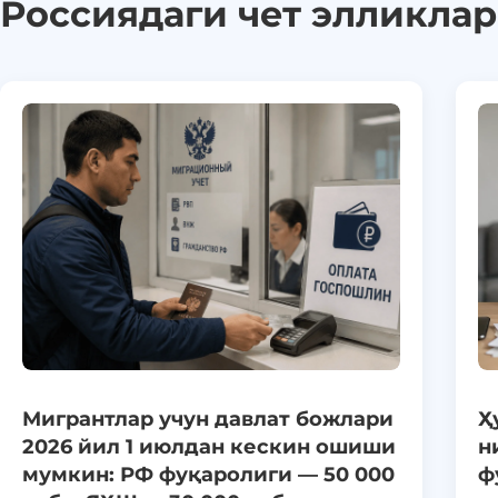
Россиядаги чет элликла
Мигрантлар учун давлат божлари
Ҳ
2026 йил 1 июлдан кескин ошиши
н
мумкин: РФ фуқаролиги — 50 000
ф