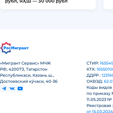
рубл, ЯҲШ — 30 000 рубл
«Мигрант Сервис» МЧЖ
СТИР:
16554
РФ, 420073, Татарстон
КТХ:
1655010
Республикаси, Казань ш.,
ДДРР :
1231
Достоевский кўчаси, 40-36
ОКВЭД:
62.0
Коды видов
по приказу
11.05.2023 №
Реестровая 
от 15.03.2024