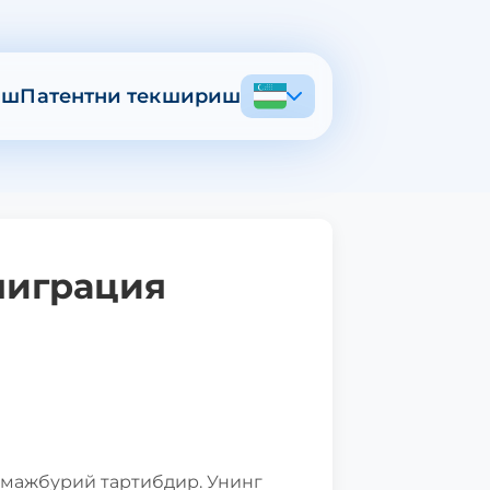
иш
Патентни текшириш
миграция
 мажбурий тартибдир. Унинг