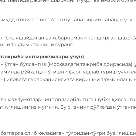
 ўтиш пайтида расмий шахснинг муҳри ва имзоси бил
ш муддатини топинг. Агар бу сана жорий санадан узун
г (сиз яшайдиган ва хабарномани топширган шахс). 
тини тақдим етишини сўранг.
 тажриба иштирокчилари учун)
ан ўтган бўлсангиз (Москвадаги тажриба доирасида),
аминда рўйхатдан ўтишни фаол ушлаб туриш учун с
кун) иловага геолокациянгизга киришни таъминлашин
ва маълумотларнинг долзарблигига шубҳа қилсанги
т қилишингиз мумкин. Бу сизнинг рўйхатдан ўтганл
батларга олиб келадиган тўғридан-тўғри бузилишдир